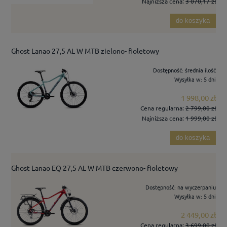
Najniższa cena:
3 070,17 zł
do koszyka
Ghost Lanao 27,5 AL W MTB zielono- fioletowy
Dostępność:
średnia ilość
Wysyłka w:
5 dni
1 998,00 zł
Cena regularna:
2 799,00 zł
Najniższa cena:
1 999,00 zł
do koszyka
Ghost Lanao EQ 27,5 AL W MTB czerwono- fioletowy
Dostępność:
na wyczerpaniu
Wysyłka w:
5 dni
2 449,00 zł
Cena regularna:
3 699,00 zł