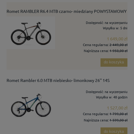
Romet RAMBLER R6.4 MTB czarno- miedziany POWYSTAWOWY
Dostępność:
na wyczerpaniu
Wysyłka w:
5 dni
1 649,00 zł
Cena regularna:
2 449,00 zł
Najniższa cena:
1 950,00 zł
do koszyka
Romet Rambler 6.0 MTB niebiesko- limonkowy 26'' 14S
Dostępność:
na wyczerpaniu
Wysyłka w:
48 godzin
1 527,00 zł
Cena regularna:
1 799,00 zł
Najniższa cena:
1 599,00 zł
do koszyka