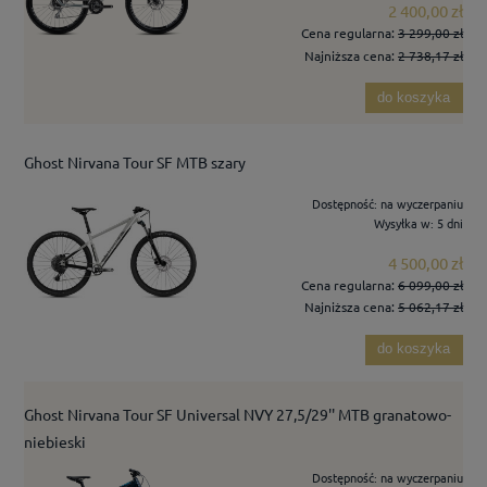
2 400,00 zł
Cena regularna:
3 299,00 zł
Najniższa cena:
2 738,17 zł
do koszyka
Ghost Nirvana Tour SF MTB szary
Dostępność:
na wyczerpaniu
Wysyłka w:
5 dni
4 500,00 zł
Cena regularna:
6 099,00 zł
Najniższa cena:
5 062,17 zł
do koszyka
Ghost Nirvana Tour SF Universal NVY 27,5/29'' MTB granatowo-
niebieski
Dostępność:
na wyczerpaniu