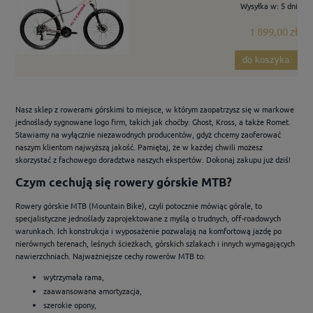
Wysyłka w:
5 dni
1 899,00 zł
do koszyka
Nasz sklep z rowerami górskimi to miejsce, w którym zaopatrzysz się w markowe
jednoślady sygnowane logo firm, takich jak choćby: Ghost, Kross, a także Romet.
Stawiamy na wyłącznie niezawodnych producentów, gdyż chcemy zaoferować
naszym klientom najwyższą jakość. Pamiętaj, że w każdej chwili możesz
skorzystać z fachowego doradztwa naszych ekspertów. Dokonaj zakupu już dziś!
Czym cechują się rowery górskie MTB?
Rowery górskie MTB (Mountain Bike), czyli potocznie mówiąc górale, to
specjalistyczne jednoślady zaprojektowane z myślą o trudnych, off-roadowych
warunkach. Ich konstrukcja i wyposażenie pozwalają na komfortową jazdę po
nierównych terenach, leśnych ścieżkach, górskich szlakach i innych wymagających
nawierzchniach. Najważniejsze cechy rowerów MTB to:
wytrzymała rama,
zaawansowana amortyzacja,
szerokie opony,