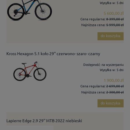
Wysyłka w:
5 dni
5 600,00 zł
Cena regularna:
8 399,00 zł
Najniższa cena:
5 999,00 zł
do koszyka
Kross Hexagon 5.1 koło 29'' czerwono- szaro- czarny
Dostępność:
na wyczerpaniu
Wysyłka w:
5 dni
1 900,00 zł
Cena regularna:
2 699,00 zł
Najniższa cena:
2 300,00 zł
do koszyka
Lapierre Edge 2.9 29'' MTB 2022 niebieski