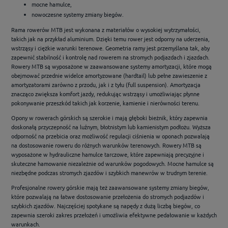
mocne hamulce,
nowoczesne systemy zmiany biegów.
Rama rowerów MTB jest wykonana z materiałów o wysokiej wytrzymałości,
takich jak na przykład aluminium. Dzięki temu rower jest odporny na uderzenia,
wstrząsy i ciężkie warunki terenowe. Geometria ramy jest przemyślana tak, aby
zapewnić stabilność i kontrolę nad rowerem na stromych podjazdach i zjazdach.
Rowery MTB są wyposażone w zaawansowane systemy amortyzacji, które mogą
obejmować przednie widelce amortyzowane (hardtail) lub pełne zawieszenie z
amortyzatorami zarówno z przodu, jak i z tyłu (full suspension). Amortyzacja
znacząco zwiększa komfort jazdy, redukując wstrząsy i umożliwiając płynne
pokonywanie przeszkód takich jak korzenie, kamienie i nierówności terenu.
Opony w rowerach górskich są szerokie i mają głęboki bieżnik, który zapewnia
doskonałą przyczepność na luźnym, błotnistym lub kamienistym podłożu. Wyższa
odporność na przebicia oraz możliwość regulacji ciśnienia w oponach pozwalają
na dostosowanie roweru do różnych warunków terenowych. Rowery MTB są
wyposażone w hydrauliczne hamulce tarczowe, które zapewniają precyzyjne i
skuteczne hamowanie niezależnie od warunków pogodowych. Mocne hamulce są
niezbędne podczas stromych zjazdów i szybkich manewrów w trudnym terenie.
Profesjonalne rowery górskie mają też zaawansowane systemy zmiany biegów,
które pozwalają na łatwe dostosowanie przełożenia do stromych podjazdów i
szybkich zjazdów. Najczęściej spotykane są napędy z dużą liczbą biegów, co
zapewnia szeroki zakres przełożeń i umożliwia efektywne pedałowanie w każdych
warunkach.