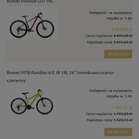
Romet Monsun LTD 19L
Dostępność:
na wyczerpaniu
Wysyłka w:
5 dni
3 399,00 zł
Cena regularna:
4 499,00 zł
Najniższa cena:
3 819,65 zł
do koszyka
Romet MTB Rambler 6.0 JR 19L 26'' limonkowo-czarno-
czerwony
Dostępność:
na wyczerpaniu
Wysyłka w:
5 dni
1 499,00 zł
Cena regularna:
1 799,00 zł
Najniższa cena:
1 529,15 zł
do koszyka