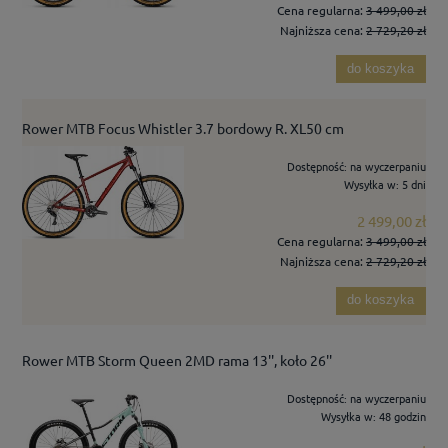
Cena regularna:
3 499,00 zł
Najniższa cena:
2 729,20 zł
do koszyka
Rower MTB Focus Whistler 3.7 bordowy R. XL50 cm
Dostępność:
na wyczerpaniu
Wysyłka w:
5 dni
2 499,00 zł
Cena regularna:
3 499,00 zł
Najniższa cena:
2 729,20 zł
do koszyka
Rower MTB Storm Queen 2MD rama 13'', koło 26''
Dostępność:
na wyczerpaniu
Wysyłka w:
48 godzin