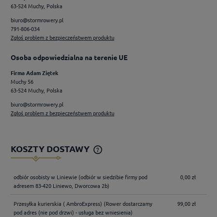
63-524 Muchy, Polska
biuro@stormrowery.pl
791-806-034
Zgłoś problem z bezpieczeństwem produktu
Osoba odpowiedzialna na terenie UE
Firma Adam Ziętek
Muchy 56
63-524 Muchy, Polska
biuro@stormrowery.pl
Zgłoś problem z bezpieczeństwem produktu
KOSZTY DOSTAWY
CENA NIE ZAWIERA EWENTUALNYCH KOSZTÓW
PŁATNOŚCI
odbiór osobisty w Liniewie
(odbiór w siedzibie firmy pod
0,00 zł
adresem 83-420 Liniewo, Dworcowa 2b)
Przesyłka kurierskia ( AmbroExpress)
(Rower dostarczamy
99,00 zł
pod adres (nie pod drzwi) - usługa bez wniesienia)