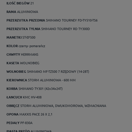
ILOŚĆ BIEGÓW
21
RAMA
ALUMINIOWA
PRZERZUTKA PRZEDNIA
SHIMANO TOURNEY FD-TY510-TS6
PRZERZUTKA TYLNIA
SHIMANO TOURNEY RD TY300D
MANETKI
ST-EF500
KOLOR
czarny- pomarańcz
CHWYTY
HERRMANS
KASETA
WOLNOBIEG
WOLNOBIEG
SHIMANO MF-TZ500 7 RZĘDOWY (14-28T)
KIEROWNICA
STORM ALUMINIOWA - 600 MM
KORBA
SHIMANO TY301 (42x34x24T)
ŁANCUCH
KMC HV-408
OBRĘCZ
STORM ALUMINIOWA, DWUKOMOROWA, WZMACNIANA
OPONA
MAXXIS PACE 26 X 2,1
PEDAŁY
PF-830A
PIASTA PRZÓD
ALUMINIOWA