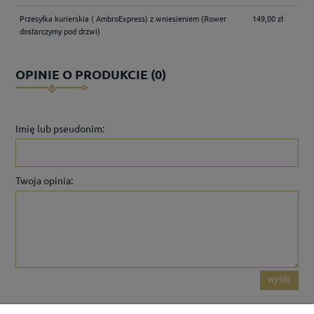
Przesyłka kurierskia ( AmbroExpress) z wniesieniem
(Rower
149,00 zł
dostarczymy pod drzwi)
OPINIE O PRODUKCIE (0)
Imię lub pseudonim:
Twoja opinia:
wyślij