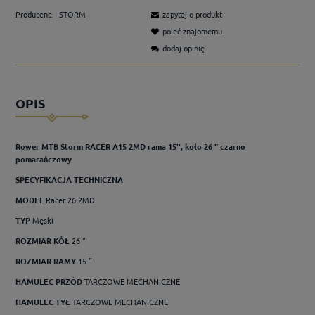
Producent:
STORM
zapytaj o produkt
poleć znajomemu
dodaj opinię
OPIS
Rower MTB Storm RACER A15 2MD rama 15'', koło 26 " czarno
pomarańczowy
S
PECYFIKACJA TECHNICZNA
MODEL
Racer 26 2MD
TYP
Męski
ROZMIAR KÓŁ
26 "
ROZMIAR RAMY
15 "
HAMULEC PRZÓD
TARCZOWE MECHANICZNE
HAMULEC TYŁ
TARCZOWE MECHANICZNE