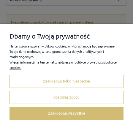
Nie znaleziono produktów spełniających podane kryteria.
Dbamy o Twoją prywatność
POMOC
Na tej stronie używamy plików cookies, w których mogą być zapisywane
Twoje dane osobowe, w celu gromadzenia danych analitycznych i
marketingowych.
Więcej informacji na ten temat znajdziesz w polityce prywatności/polityce
MOJE KONTO
cookies.
PŁATNOŚCI I DOSTAWA
zaakceptuj tylko niezbędne
dostosuj zgody
INFORMACJE
zaakceptuj wszystkie
O NAS