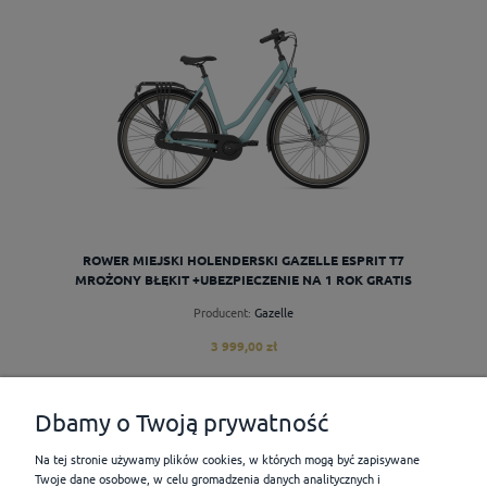
do koszyka
ROWER MIEJSKI HOLENDERSKI GAZELLE ESPRIT T7
MROŻONY BŁĘKIT +UBEZPIECZENIE NA 1 ROK GRATIS
Producent:
Gazelle
3 999,00 zł
Dbamy o Twoją prywatność
POMOC
Na tej stronie używamy plików cookies, w których mogą być zapisywane
Twoje dane osobowe, w celu gromadzenia danych analitycznych i