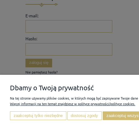
E-mail:
Hasło:
zaloguj się
Nie pamiętasz hasła?
Zarejestruj się
Dbamy o Twoją prywatność
Na tej stronie używamy plików cookies, w których mogą być zapisywane Twoje dane
Więcej informacji na ten temat znajdziesz w polityce prywatności/polityce cookies.
POMOC
MOJE KONTO
zaakceptuj tylko niezbędne
dostosuj zgody
zaakceptuj wszys
Pytania i odpowiedzi
Twoje zamówienia
Regulamin
Ustawienia konta
Przechowalnia