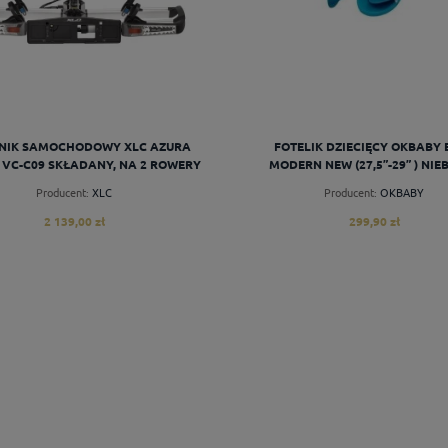
NIK SAMOCHODOWY XLC AZURA
FOTELIK DZIECIĘCY OKBABY 
 VC-C09 SKŁADANY, NA 2 ROWERY
MODERN NEW (27,5”-29” ) NIEB
ELEKTRYCZNE
Producent:
XLC
Producent:
OKBABY
2 139,00 zł
299,90 zł
do koszyka
do koszyka