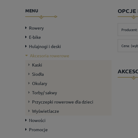
OPCJE
MENU
Rowery
Producent:
E-bike
Cena: (wyb
Hulajnogi i deski
Akcesoria rowerowe
Kaski
AKCES
Siodła
Okulary
Torby/ sakwy
Przyczepki rowerowe dla dzieci
Wyświetlacze
Nowości
Promocje