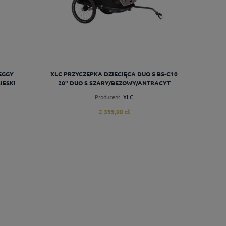
EGGY
XLC PRZYCZEPKA DZIECIĘCA DUO S BS-C10
IESKI
20" DUO S SZARY/BEZOWY/ANTRACYT
Producent:
XLC
2 399,00 zł
do koszyka