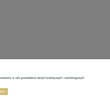
 osobowe, w celu gromadzenia danych analitycznych i marketingowych.
PŁATNOŚCI I DOSTAWA
INFORMACJE
tkie
Formy płatności
Polityka prywatności
Czas i formy dostawy