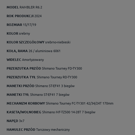
MODEL
RAMBLER R6.2
ROK PRODUKCJI
2024
ROZMIAR
15/17/19
KOLOR
srebrny
KOLOR SZCZEGÓŁOWY
srebrno-niebieski
KOŁA, RAMA
26 / aluminiowa 6061
WIDELEC
Amortyzowany
PRZERZUTKA PRZÓD
Shimano Tourney FD-TY300
PRZERZUTKA TYŁ
Shimano Tourney RD-TY300
MANETKI PRZÓD
Shimano ST-EF41 3 biegów
MANETKI TYŁ
Shimano ST-EF41 7 biegów
MECHANIZM KORBOWY
Shimano Tourney FC-TY301 42/34/24T 170mm
KASETA/WOLNOBIEG
Shimano MF-TZ500 14-28T 7 biegów
NAPĘD
3x7
HAMULEC PRZÓD
Tarczowy mechaniczny