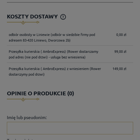
KOSZTY DOSTAWY
CENA NIE ZAWIERA EWENTUALNYCH KOSZTÓW
PŁATNOŚCI
odbiór osobisty w Liniewie
(odbiór w siedzibie firmy pod
0,00 zł
adresem 83-420 Liniewo, Dworcowa 2b)
Przesyłka kurierskia ( AmbroExpress)
(Rower dostarczamy
99,00 zł
pod adres (nie pod drzwi) - usługa bez wniesienia)
Przesyłka kurierskia ( AmbroExpress) z wniesieniem
(Rower
149,00 zł
dostarczymy pod drzwi)
OPINIE O PRODUKCIE (0)
Imię lub pseudonim: