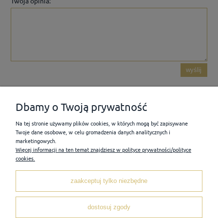
Twoja opinia:
wyślij
Dbamy o Twoją prywatność
Na tej stronie używamy plików cookies, w których mogą być zapisywane
POMOC
Twoje dane osobowe, w celu gromadzenia danych analitycznych i
marketingowych.
Więcej informacji na ten temat znajdziesz w polityce prywatności/polityce
MOJE KONTO
cookies.
zaakceptuj tylko niezbędne
PŁATNOŚCI I DOSTAWA
dostosuj zgody
INFORMACJE