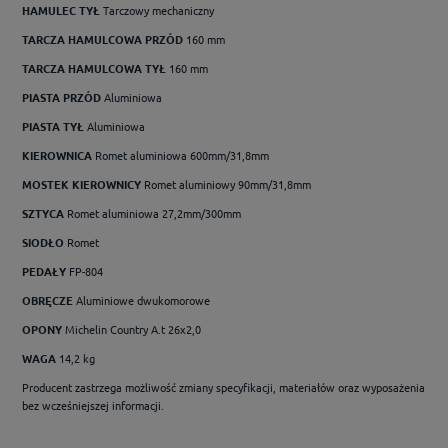
HAMULEC TYŁ
Tarczowy mechaniczny
TARCZA HAMULCOWA PRZÓD
160 mm
TARCZA HAMULCOWA TYŁ
160 mm
PIASTA PRZÓD
Aluminiowa
PIASTA TYŁ
Aluminiowa
KIEROWNICA
Romet aluminiowa 600mm/31,8mm
MOSTEK KIEROWNICY
Romet aluminiowy 90mm/31,8mm
SZTYCA
Romet aluminiowa 27,2mm/300mm
SIODŁO
Romet
PEDAŁY
FP-804
OBRĘCZE
Aluminiowe dwukomorowe
OPONY
Michelin Country A.t 26x2,0
WAGA
14,2 kg
Producent zastrzega możliwość zmiany specyfikacji, materiałów oraz wyposażenia
bez wcześniejszej informacji.