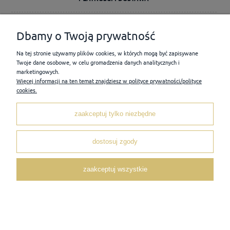
INFORMACJE
Dbamy o Twoją prywatność
Na tej stronie używamy plików cookies, w których mogą być zapisywane
O NAS
Twoje dane osobowe, w celu gromadzenia danych analitycznych i
marketingowych.
Więcej informacji na ten temat znajdziesz w polityce prywatności/polityce
cookies.
pokaż pełną wersję strony
Sklep internetowy Shoper Premium
zaakceptuj tylko niezbędne
dostosuj zgody
zaakceptuj wszystkie