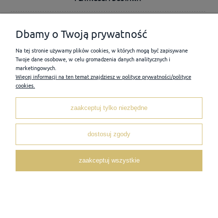
INFORMACJE
Dbamy o Twoją prywatność
Na tej stronie używamy plików cookies, w których mogą być zapisywane
O NAS
Twoje dane osobowe, w celu gromadzenia danych analitycznych i
marketingowych.
Więcej informacji na ten temat znajdziesz w polityce prywatności/polityce
cookies.
pokaż pełną wersję strony
Sklep internetowy Shoper Premium
zaakceptuj tylko niezbędne
dostosuj zgody
zaakceptuj wszystkie