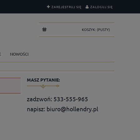
ZAREJESTRUJ SIĘ
ZALOGUJ SIĘ
KOSZYK:
(PUSTY)
E
NOWOŚCI
MASZ PYTANIE:
zadzwoń:
533-555-965
napisz:
biuro@hollendry.pl