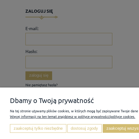
ZALOGUJ SIĘ
E-mail:
Hasło:
zaloguj się
Nie pamiętasz hasła?
Zarejestruj się
Dbamy o Twoją prywatność
Na tej stronie używamy plików cookies, w których mogą być zapisywane Twoje dane
Więcej informacji na ten temat znajdziesz w polityce prywatności/polityce cookies.
POMOC
MOJE KONTO
zaakceptuj tylko niezbędne
dostosuj zgody
zaakceptuj wszys
Pytania i odpowiedzi
Twoje zamówienia