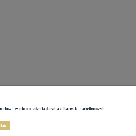
 osobowe, w celu gromadzenia danych analitycznych i marketingowych.
PŁATNOŚCI I DOSTAWA
INFORMACJE
tkie
Formy płatności
Polityka prywatności