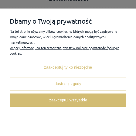
INFORMACJE
Dbamy o Twoją prywatność
Na tej stronie używamy plików cookies, w których mogą być zapisywane
O NAS
Twoje dane osobowe, w celu gromadzenia danych analitycznych i
marketingowych.
Więcej informacji na ten temat znajdziesz w polityce prywatności/polityce
cookies.
pokaż pełną wersję strony
Sklep internetowy Shoper Premium
zaakceptuj tylko niezbędne
dostosuj zgody
zaakceptuj wszystkie